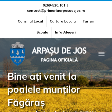
Skip
0269-520.101
|
contact@primariaarpasudejos.ro
to
content
Consiliul Local
Cultura Locala
Turism
Scoala
Info Alegeri
Bine ați venit la
poalele munților
Făgăraș