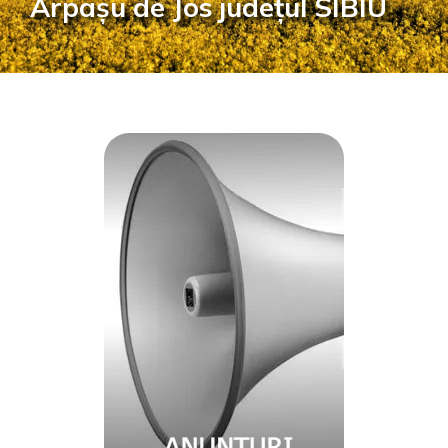
Arpașu de Jos județul SIBIU