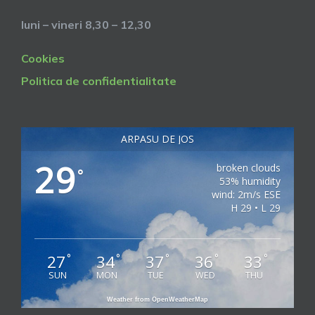
luni – vineri 8,30 – 12,30
Cookies
Politica de confidentialitate
ARPASU DE JOS
29
broken clouds
°
53% humidity
wind: 2m/s ESE
H 29 • L 29
27
34
37
36
33
°
°
°
°
°
SUN
MON
TUE
WED
THU
Weather from OpenWeatherMap