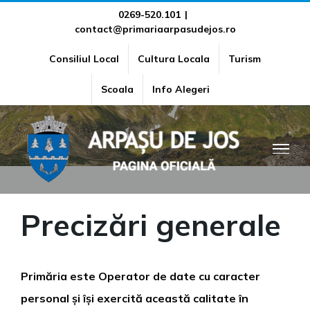
Skip
0269-520.101
|
contact@primariaarpasudejos.ro
to
content
Consiliul Local
Cultura Locala
Turism
Politica de confidentialitate
Scoala
Info Alegeri
Precizări generale
Primăria este Operator de date cu caracter
personal și își exercită această calitate în