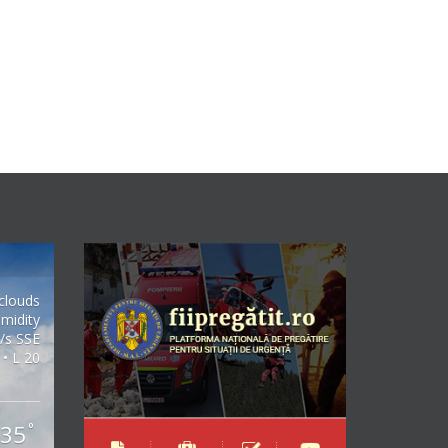
clouds
midity
/s SSE
 • L 20
35
°