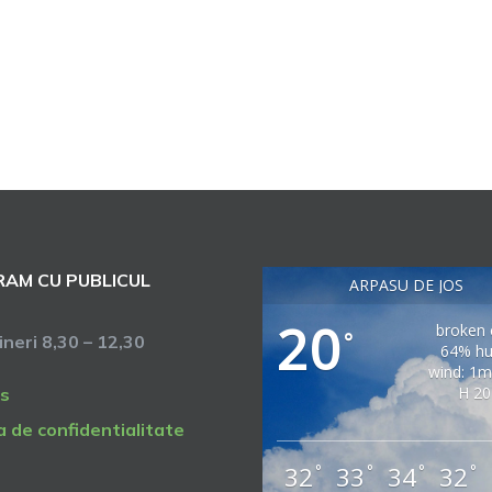
AM CU PUBLICUL
ARPASU DE JOS
20
broken 
°
vineri 8,30 – 12,30
64% hu
wind: 1m
H 20
s
a de confidentialitate
32
33
34
32
°
°
°
°