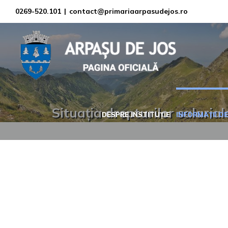
Skip
0269-520.101
|
contact@primariaarpasudejos.ro
to
content
Situația drepturilor salariale
DESPRE INSTITUȚIE
INFORMAȚII DE