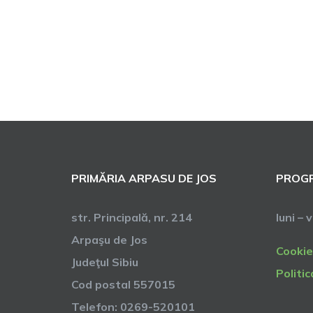
PRIMĂRIA ARPASU DE JOS
PROGR
str. Principală, nr. 214
luni – 
Arpaşu de Jos
Cookie
Judeţul Sibiu
Politic
Cod postal 557015
Telefon: 0269-520101