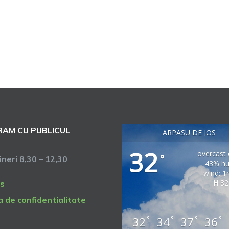
AM CU PUBLICUL
ARPASU DE JOS
32
overcast 
°
vineri 8,30 – 12,30
43% hu
wind: 1
H 32
s
a de confidentialitate
32
34
37
36
°
°
°
°