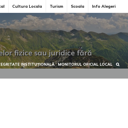
cal
Cultura Locala
Turism
Scoala
Info Alegeri
or fizice sau juridice fără
TEGRITATE INSTITUȚIONALĂ
MONITORUL OFICIAL LOCAL