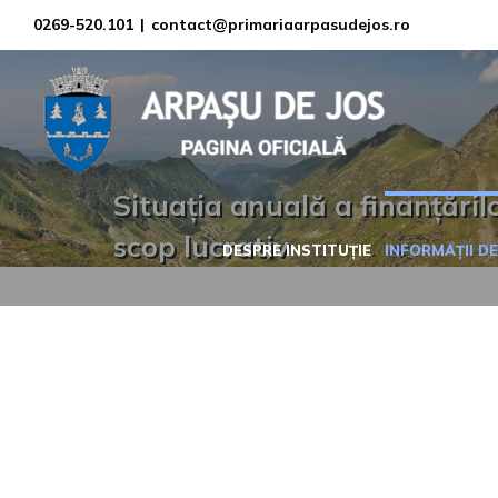
Skip
0269-520.101
|
contact@primariaarpasudejos.ro
to
content
Situația anuală a finanțăril
scop lucrativ
DESPRE INSTITUȚIE
INFORMAȚII DE