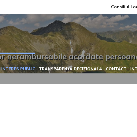
Consiliul Lo
or nerambursabile acordate persoanel
 INTERES PUBLIC
TRANSPARENȚĂ DECIZIONALĂ
CONTACT
IN