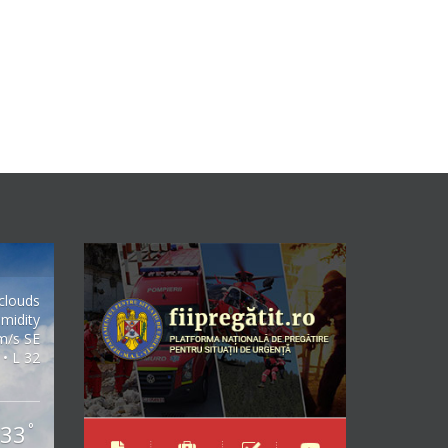
clouds
midity
m/s SE
 • L 32
33
°