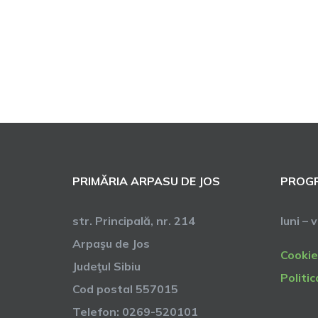
PRIMĂRIA ARPASU DE JOS
PROGR
str. Principală, nr. 214
luni – 
Arpaşu de Jos
Cookie
Judeţul Sibiu
Politic
Cod postal 557015
Telefon: 0269-520101