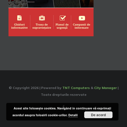
© Copyright
2026 | Powered by
TNT Computers
&
City Manager
|
Toate drepturile rezervate
Facebook
Acest site foloseşte cookies. Navigând în continuare vă exprimaţi
De acord
acordul asupra folosirii cookie-urilor.
Detalii