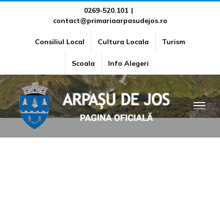
Skip
0269-520.101
|
contact@primariaarpasudejos.ro
to
content
Consiliul Local
Cultura Locala
Turism
Situația incidentelor de
Scoala
Info Alegeri
integritate