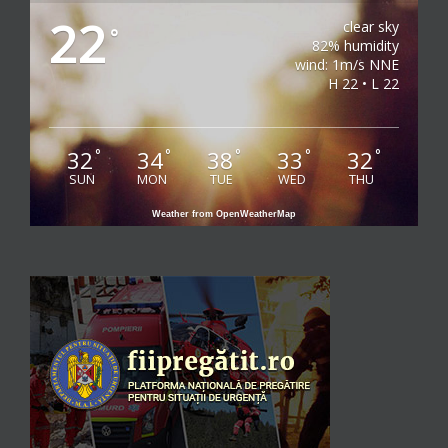
22
clear sky
°
82% humidity
wind: 1m/s NNE
H 22 • L 22
32
34
38
33
32
°
°
°
°
°
SUN
MON
TUE
WED
THU
Weather from OpenWeatherMap