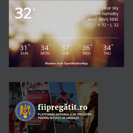
32
clear sky
°
45% humidity
wind: 3m/s NNE
H 32 • L 32
31
34
37
36
34
°
°
°
°
°
SUN
MON
TUE
WED
THU
Weather from OpenWeatherMap