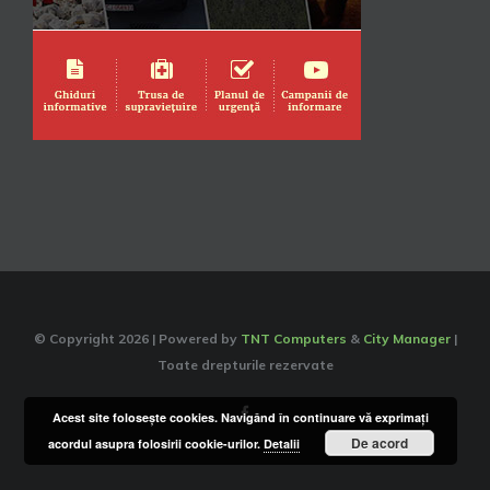
© Copyright
2026 | Powered by
TNT Computers
&
City Manager
|
Toate drepturile rezervate
Facebook
Acest site foloseşte cookies. Navigând în continuare vă exprimaţi
De acord
acordul asupra folosirii cookie-urilor.
Detalii