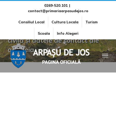
Skip
0269-520.101
|
Numele și prenumele persoanei
contact@primariaarpasudejos.ro
to
desemnate responsabilă
content
Consiliul Local
Cultura Locala
Turism
pentru relația cu societatea
Scoala
Info Alegeri
civilă și datele de contact ale
acesteia