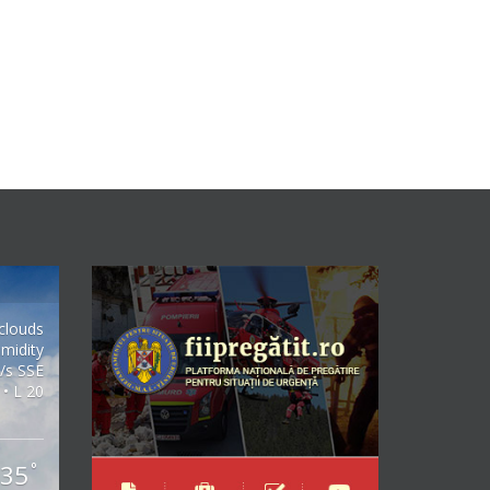
clouds
midity
/s SSE
 • L 20
35
°