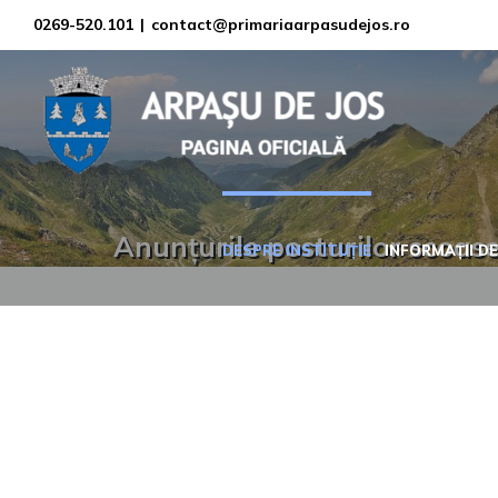
Skip
0269-520.101
|
contact@primariaarpasudejos.ro
to
content
Anunțurile posturilor scoase
DESPRE INSTITUȚIE
INFORMAȚII DE