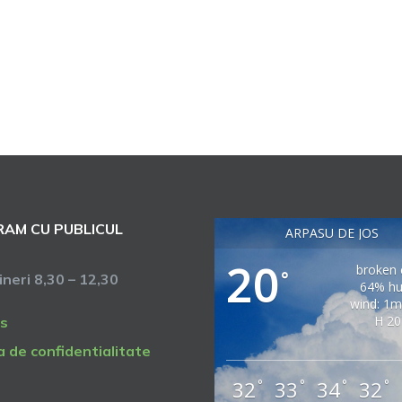
AM CU PUBLICUL
ARPASU DE JOS
20
broken 
°
vineri 8,30 – 12,30
64% hu
wind: 1m
H 20
s
a de confidentialitate
32
33
34
32
°
°
°
°