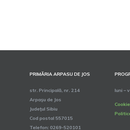
PRIMĂRIA ARPASU DE JOS
PROGR
str. Principală, nr. 214
luni – 
Arpaşu de Jos
Cookie
Judeţul Sibiu
Politic
Cod postal 557015
Telefon: 0269-520101