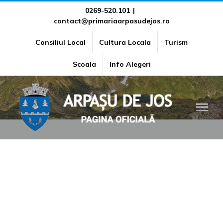
Skip
0269-520.101
|
contact@primariaarpasudejos.ro
to
content
Consiliul Local
Cultura Locala
Turism
Declarații de avere și interese
Scoala
Info Alegeri
Secretar general