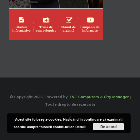
© Copyright
2026 | Powered by
TNT Computers
&
City Manager
|
Toate drepturile rezervate
Facebook
Acest site foloseşte cookies. Navigând în continuare vă exprimaţi
De acord
acordul asupra folosirii cookie-urilor.
Detalii