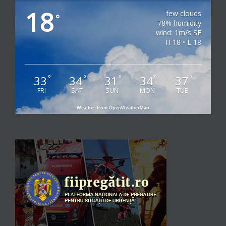
18
few clouds
°
78% humidity
wind: 1m/s SE
H 18 • L 18
33
34
31
34
37
°
°
°
°
°
FRI
SAT
SUN
MON
TUE
Weather from OpenWeatherMap