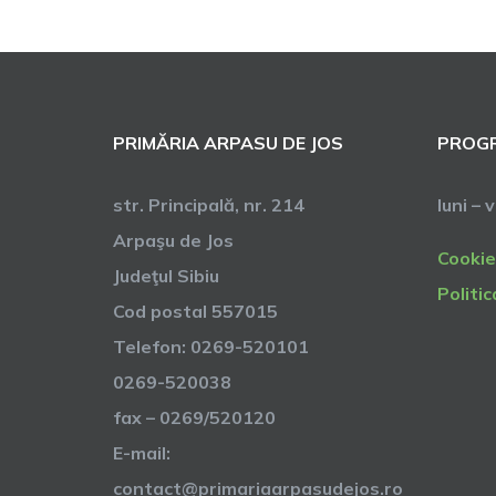
PRIMĂRIA ARPASU DE JOS
PROGR
str. Principală, nr. 214
luni – 
Arpaşu de Jos
Cookie
Judeţul Sibiu
Politic
Cod postal 557015
Telefon: 0269-520101
0269-520038
fax – 0269/520120
E-mail:
contact@primariaarpasudejos.ro