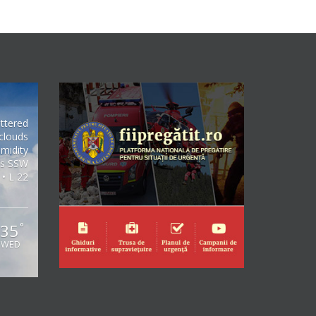
ttered
clouds
midity
/s SSW
 • L 22
35
°
WED