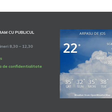
AM CU PUBLICUL
ARPASU DE JOS
22
sca
°
vineri 8,30 – 12,30
82% hu
wind: 2m
s
H 22
a de confidentialitate
35
32
35
38
°
°
°
°
SAT
SUN
MON
TUE
Weather from OpenWeatherMap