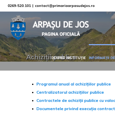
Skip
0269-520.101
|
contact@primariaarpasudejos.ro
to
content
Achiziții publice
DESPRE INSTITUȚIE
INFORMAȚII DE
Programul anual al achizițiilor publice
Centralizatorul achizițiilor publice
Contractele de achiziții publice cu val
Documentele privind execuția contract