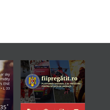
ear sky
midity
/s ENE
 • L 33
35
°