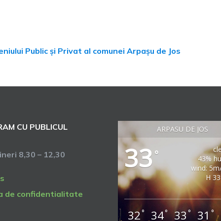
niului Public și Privat al comunei Arpașu de Jos
AM CU PUBLICUL
ARPASU DE JOS
33
cl
°
vineri 8,30 – 12,30
43% hu
wind: 5m
H 33
s
a de confidentialitate
32
34
33
31
°
°
°
°