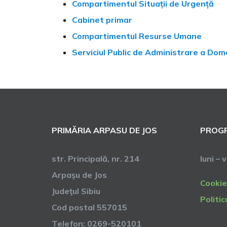
Compartimentul Situații de Urgență
Cabinet primar
Compartimentul Resurse Umane
Serviciul Public de Administrare a Dome
PRIMĂRIA ARPASU DE JOS
PROGR
str. Principală, nr. 214
luni – 
Arpaşu de Jos
Cookie
Judeţul Sibiu
Politic
Cod postal 557015
Telefon: 0269-520101