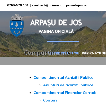
Skip
0269-520.101
|
contact@primariaarpasudejos.ro
to
content
Compartimente
DESPRE INSTITUȚIE
INFORMAȚII DE
Compartimentul Achiziții Publice
Anunțuri de achiziții publice
Compartimentul Financiar Contabil
Conturi