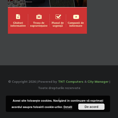
© Copyright
2026 | Powered by
TNT Computers
&
City Manager
|
Toate drepturile rezervate
Facebook
Acest site foloseşte cookies. Navigând în continuare vă exprimaţi
De acord
acordul asupra folosirii cookie-urilor.
Detalii