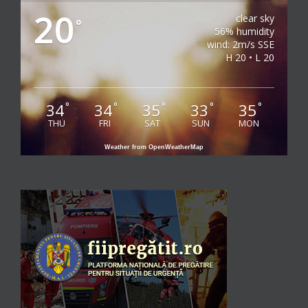
20
clear sky
°
56% humidity
wind: 2m/s SSE
H 20 • L 20
34
34
35
33
35
°
°
°
°
°
THU
FRI
SAT
SUN
MON
Weather from OpenWeatherMap