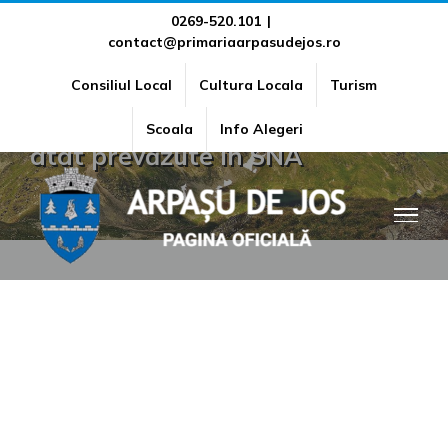
Skip
0269-520.101
|
contact@primariaarpasudejos.ro
to
Un raport narativ referitor la
content
Consiliul Local
Cultura Locala
Turism
stadiul implementării măsurilor
Scoala
Info Alegeri
atât prevăzute în SNA