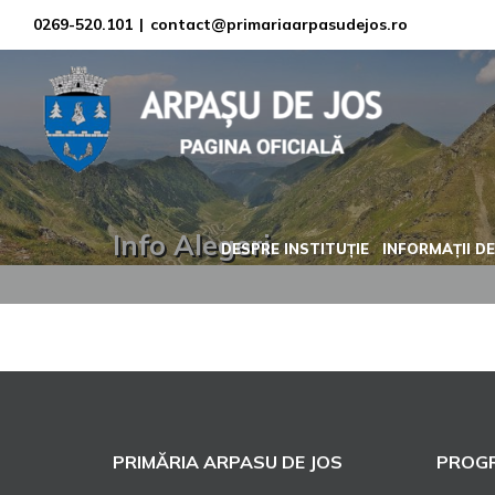
Skip
0269-520.101
|
contact@primariaarpasudejos.ro
to
content
Info Alegeri
DESPRE INSTITUȚIE
INFORMAȚII DE
PRIMĂRIA ARPASU DE JOS
PROGR