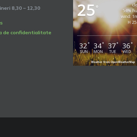
25
cl
°
vineri 8,30 – 12,30
54% hu
wind: 1
H 25
s
a de confidentialitate
32
34
37
36
°
°
°
°
SUN
MON
TUE
WED
Weather from OpenWeatherMap