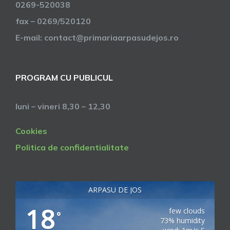
0269-520038
fax – 0269/520120
E-mail: contact@primariaarpasudejos.ro
PROGRAM CU PUBLICUL
luni – vineri 8,30 – 12,30
Cookies
Politica de confidentialitate
ARPASU DE JOS
18
few clouds
°
73% humidity