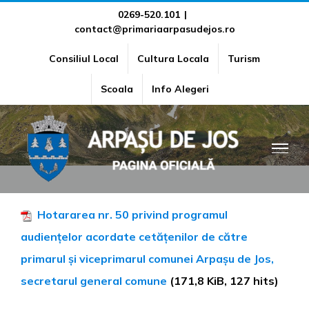
Skip
0269-520.101
|
contact@primariaarpasudejos.ro
to
content
Consiliul Local
Cultura Locala
Turism
Program de audiențe
Scoala
Info Alegeri
Hotararea nr. 50 privind programul
audiențelor acordate cetățenilor de către
primarul și viceprimarul comunei Arpașu de Jos,
secretarul general comune
(171,8 KiB, 127 hits)