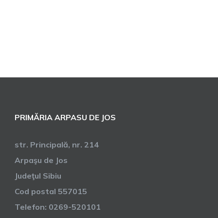
PRIMĂRIA ARPASU DE JOS
str. Principală, nr. 214
Arpaşu de Jos
Judeţul Sibiu
Cod postal 557015
Telefon: 0269-520101