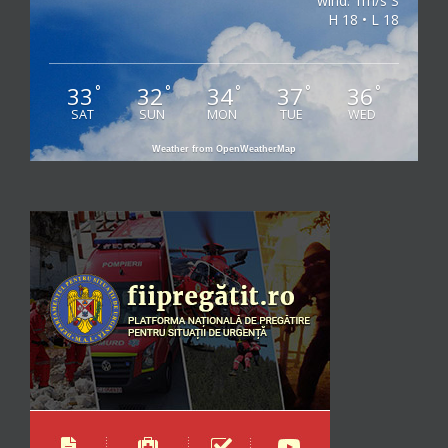
wind: 1m/s S
H 18 • L 18
33
32
34
37
36
°
°
°
°
°
SAT
SUN
MON
TUE
WED
Weather from OpenWeatherMap