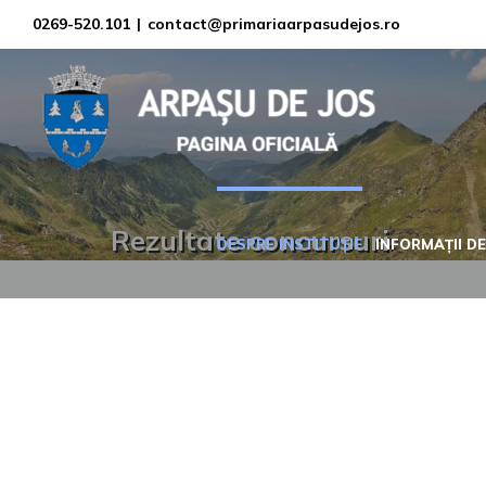
Skip
0269-520.101
|
contact@primariaarpasudejos.ro
to
content
Rezultate concursuri
DESPRE INSTITUȚIE
INFORMAȚII DE