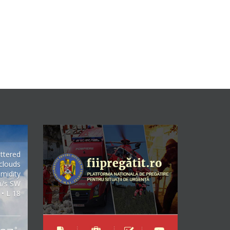
ttered
clouds
midity
m/s SW
 • L 18
°