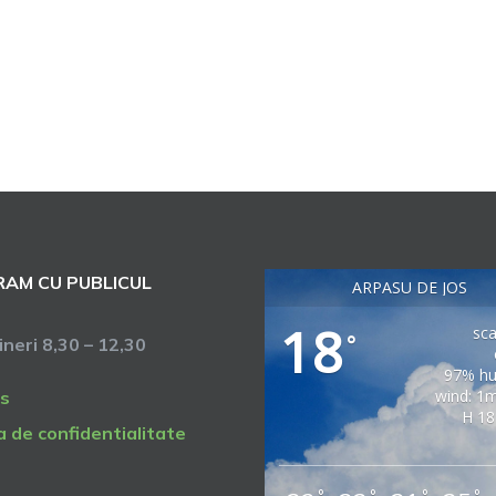
AM CU PUBLICUL
ARPASU DE JOS
18
sca
°
vineri 8,30 – 12,30
97% hu
wind: 1
s
H 18
a de confidentialitate
°
°
°
°