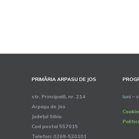
PRIMĂRIA ARPASU DE JOS
PROGR
str. Principală, nr. 214
luni – 
Arpaşu de Jos
Cookie
Judeţul Sibiu
Politic
Cod postal 557015
Telefon: 0269-520101