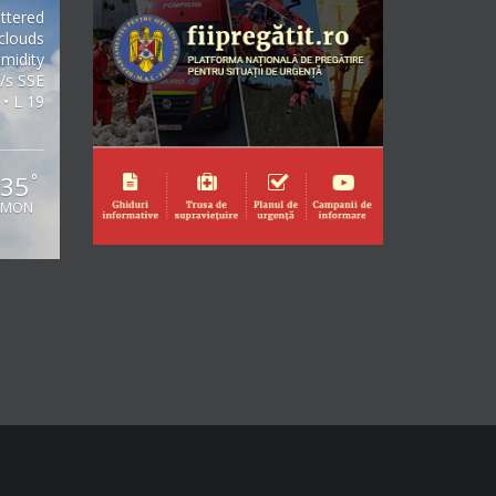
ttered
clouds
midity
/s SSE
 • L 19
35
°
MON