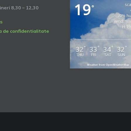
19
sca
°
vineri 8,30 – 12,30
70% hu
wind: 1m
s
H 19
a de confidentialitate
32
33
34
32
°
°
°
°
THU
FRI
SAT
SUN
Weather from OpenWeatherMap