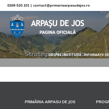
Skip
0269-520.101
|
contact@primariaarpasudejos.ro
to
content
Strategia Nationala
DESPRE INSTITUȚIE
INFORMAȚII DE
PRIMĂRIA ARPASU DE JOS
PROGR