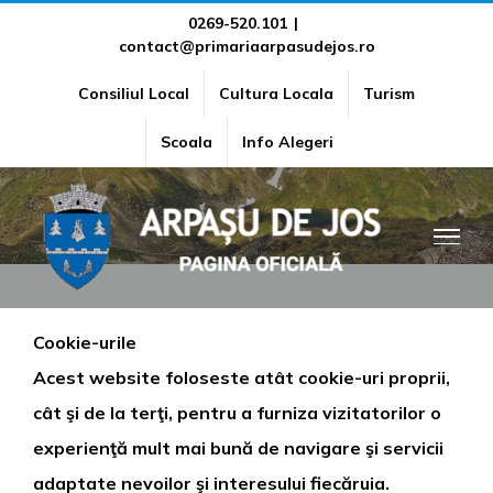
Skip
0269-520.101
|
contact@primariaarpasudejos.ro
to
content
Consiliul Local
Cultura Locala
Turism
Cookies
Scoala
Info Alegeri
Cookie-urile
Acest website foloseste atât cookie-uri proprii,
cât şi de la terţi, pentru a furniza vizitatorilor o
experienţă mult mai bună de navigare şi servicii
adaptate nevoilor şi interesului fiecăruia.