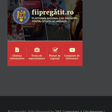
© Copyright
2026 | Powered by
TNT Computers
&
City Manager
|