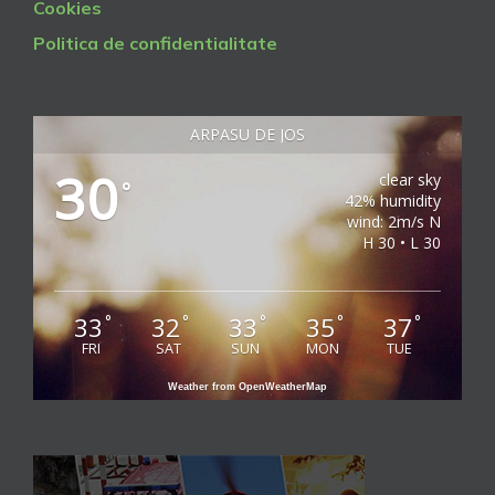
Cookies
Politica de confidentialitate
ARPASU DE JOS
30
clear sky
°
42% humidity
wind: 2m/s N
H 30 • L 30
33
32
33
35
37
°
°
°
°
°
FRI
SAT
SUN
MON
TUE
Weather from OpenWeatherMap