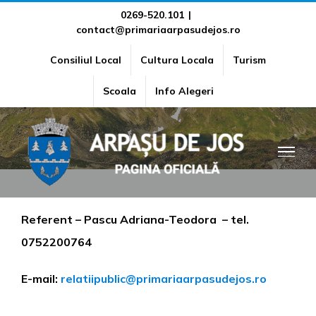
Skip
0269-520.101
|
contact@primariaarpasudejos.ro
to
content
Consiliul Local
Cultura Locala
Turism
Compartimentul Relații cu
Scoala
Info Alegeri
publicul
Referent – Pascu Adriana-Teodora – tel.
0752200764
E-mail:
relatiipublic@primariaarpasudejos.ro