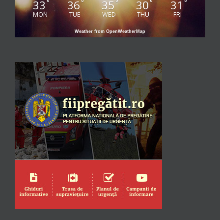
33
36
35
30
31
°
°
°
°
°
MON
TUE
WED
THU
FRI
Weather from OpenWeatherMap