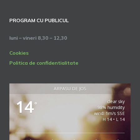
PROGRAM CU PUBLICUL
luni – vineri 8,30 – 12,30
Cookies
Politica de confidentialitate
ARPASU DE JOS
14
clear sky
°
98% humidity
wind: 1m/s SSE
H 14 • L 14