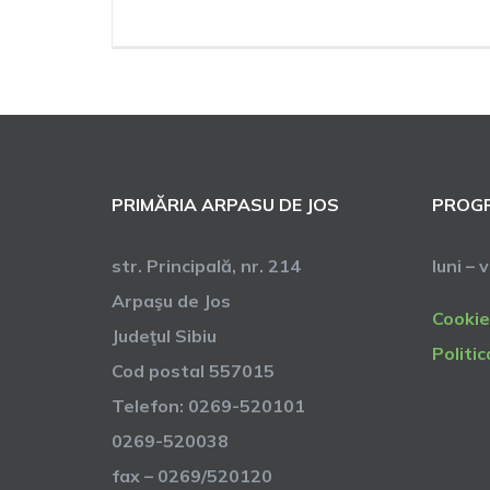
PRIMĂRIA ARPASU DE JOS
PROGR
str. Principală, nr. 214
luni – 
Arpaşu de Jos
Cookie
Judeţul Sibiu
Politic
Cod postal 557015
Telefon: 0269-520101
0269-520038
fax – 0269/520120