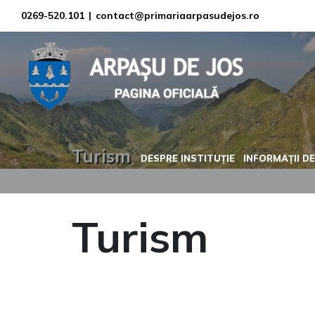
Skip
0269-520.101
|
contact@primariaarpasudejos.ro
to
content
Turism
DESPRE INSTITUȚIE
INFORMAȚII DE
Turism