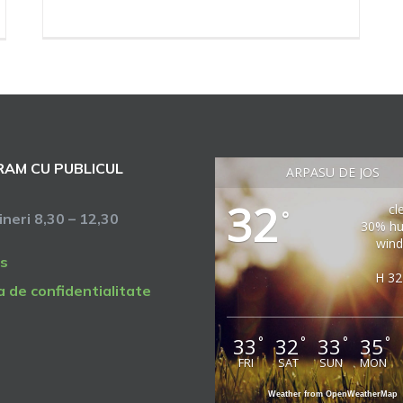
AM CU PUBLICUL
ARPASU DE JOS
32
cl
°
vineri 8,30 – 12,30
30% hu
wind
s
H 32
a de confidentialitate
33
32
33
35
°
°
°
°
FRI
SAT
SUN
MON
Weather from OpenWeatherMap