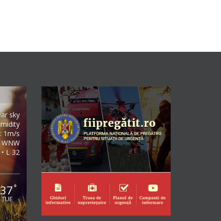
ear sky
midity
: 1m/s
WNW
 • L 32
37
°
TUE