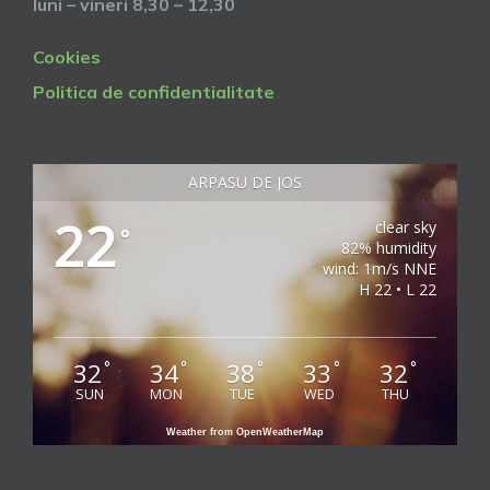
luni – vineri 8,30 – 12,30
Cookies
Politica de confidentialitate
ARPASU DE JOS
22
clear sky
°
82% humidity
wind: 1m/s NNE
H 22 • L 22
32
34
38
33
32
°
°
°
°
°
SUN
MON
TUE
WED
THU
Weather from OpenWeatherMap