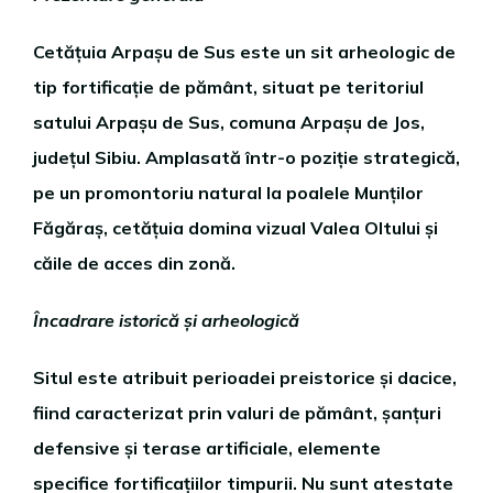
Cetățuia Arpașu de Sus este un sit arheologic de
tip fortificație de pământ, situat pe teritoriul
satului Arpașu de Sus, comuna Arpașu de Jos,
județul Sibiu. Amplasată într-o poziție strategică,
pe un promontoriu natural la poalele Munților
Făgăraș, cetățuia domina vizual Valea Oltului și
căile de acces din zonă.
Încadrare istorică și arheologică
Situl este atribuit perioadei preistorice și dacice,
fiind caracterizat prin valuri de pământ, șanțuri
defensive și terase artificiale, elemente
specifice fortificațiilor timpurii. Nu sunt atestate