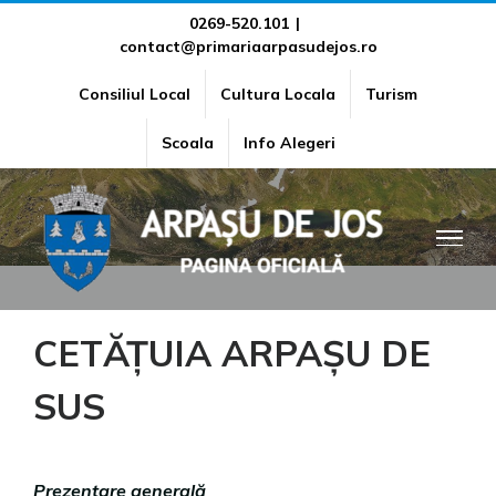
Skip
0269-520.101
|
contact@primariaarpasudejos.ro
to
content
Consiliul Local
Cultura Locala
Turism
CETĂȚUIA ARPAȘU DE SUS
Scoala
Info Alegeri
CETĂȚUIA ARPAȘU DE
SUS
Prezentare generală