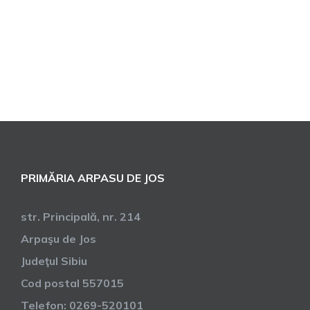
PRIMĂRIA ARPASU DE JOS
str. Principală, nr. 214
Arpaşu de Jos
Judeţul Sibiu
Cod postal 557015
Telefon: 0269-520101