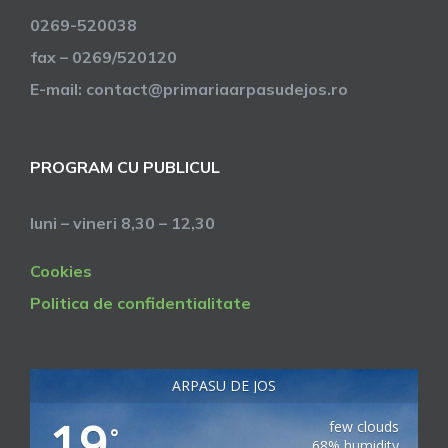
0269-520038
fax – 0269/520120
E-mail: contact@primariaarpasudejos.ro
PROGRAM CU PUBLICUL
luni – vineri 8,30 – 12,30
Cookies
Politica de confidentialitate
ARPASU DE JOS
19
few clouds
°
68% humidity