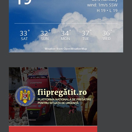
wind: 1m/s SSW
H 19 • L 19
33
32
34
37
36
°
°
°
°
°
SAT
SUN
MON
TUE
WED
Weather from OpenWeatherMap