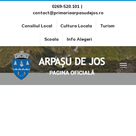
Skip
0269-520.101
|
contact@primariaarpasudejos.ro
to
content
Consiliul Local
Cultura Locala
Turism
Transparenta decizionala
Scoala
Info Alegeri