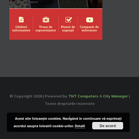
© Copyright
2026 | Powered by
TNT Computers
&
City Manager
|
Toate drepturile rezervate
Facebook
Acest site foloseşte cookies. Navigând în continuare vă exprimaţi
De acord
acordul asupra folosirii cookie-urilor.
Detalii