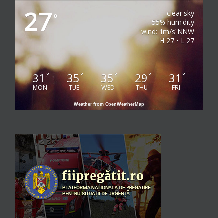
27
clear sky
°
55% humidity
wind: 1m/s NNW
H 27 • L 27
31
35
35
29
31
°
°
°
°
°
MON
TUE
WED
THU
FRI
Weather from OpenWeatherMap