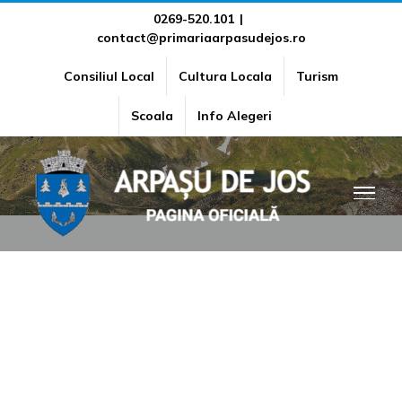
Skip
0269-520.101
|
contact@primariaarpasudejos.ro
to
content
Consiliul Local
Cultura Locala
Turism
Lista cuprinzând cadourile
Scoala
Info Alegeri
primite