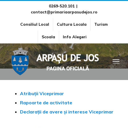
Skip
0269-520.101
|
contact@primariaarpasudejos.ro
to
content
Consiliul Local
Cultura Locala
Turism
Viceprimar
Scoala
Info Alegeri
Atribuții Viceprimar
Rapoarte de activitate
Declarații de avere și interese Viceprimar