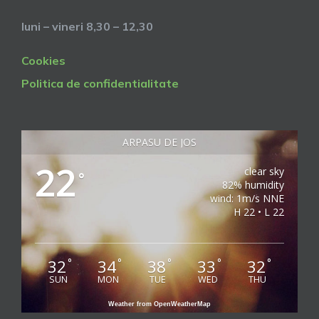
luni – vineri 8,30 – 12,30
Cookies
Politica de confidentialitate
ARPASU DE JOS
22
clear sky
°
82% humidity
wind: 1m/s NNE
H 22 • L 22
32
34
38
33
32
°
°
°
°
°
SUN
MON
TUE
WED
THU
Weather from OpenWeatherMap