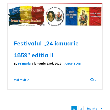
Festivalul „24 ianuarie
1859” editia II
By
Primaria
|
ianuarie 23rd, 2019
|
ANUNTURI
Mai mult
0
Inainte
1
2