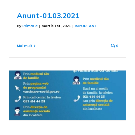
Anunt-01.03.2021
By
Primaria
|
martie 1st, 2021
|
IMPORTANT
Mai mult
0