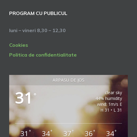
PROGRAM CU PUBLICUL
luni – vineri 8,30 – 12,30
Cookies
Politica de confidentialitate
ARPASU DE JOS
31
clear sky
°
44% humidity
wind: 1m/s E
H 31 • L 31
31
34
37
36
34
°
°
°
°
°