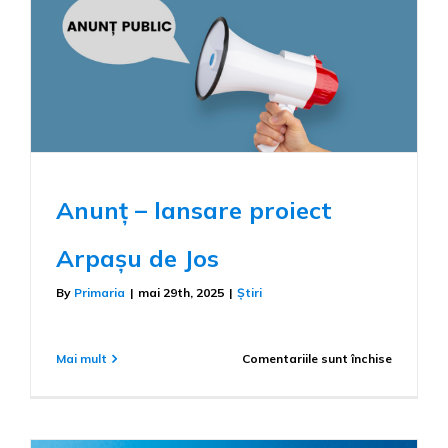
Anunț – lansare proiect
Arpașu de Jos
By
Primaria
|
mai 29th, 2025
|
Știri
pentru
Mai mult
Comentariile sunt închise
Anunț
–
lansare