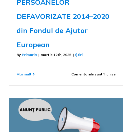
PERSOANELOR
DEFAVORIZATE 2014–2020
din Fondul de Ajutor
European
By
Primaria
|
martie 12th, 2025
|
Știri
pentru
Mai mult
Comentariile sunt închise
PROIECT
DERULAT
ȘI
FINANȚA
PRIN
PROGRA
OPERAȚI
AJUTOR