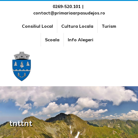
Skip
0269-520.101
|
contact@primariaarpasudejos.ro
to
content
Consiliul Local
Cultura Locala
Turism
Scoala
Info Alegeri
tnttnt