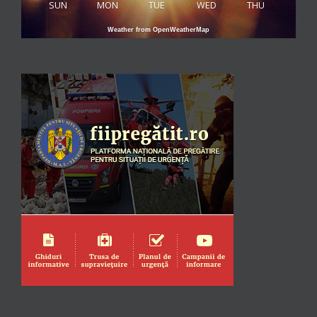
SUN
MON
TUE
WED
THU
Weather from OpenWeatherMap