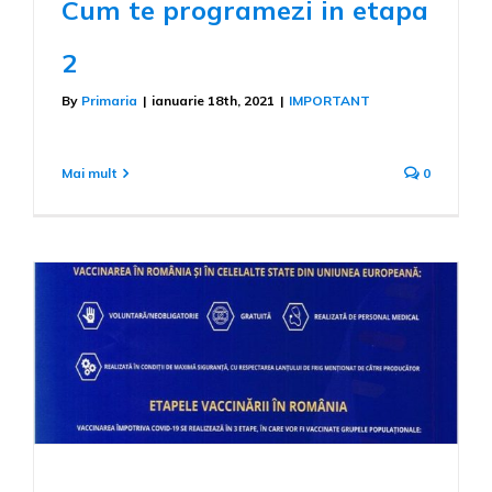
Cum te programezi in etapa
2
By
Primaria
|
ianuarie 18th, 2021
|
IMPORTANT
Mai mult
0