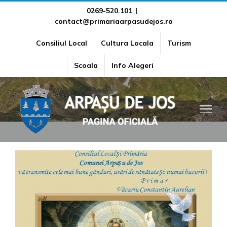
Skip
0269-520.101
|
contact@primariaarpasudejos.ro
to
content
Consiliul Local
Cultura Locala
Turism
Paste fericit !
Scoala
Info Alegeri