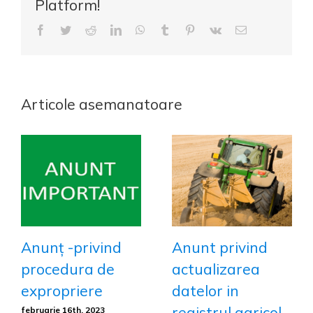
Platform!
Facebook
Twitter
Reddit
LinkedIn
WhatsApp
Tumblr
Pinterest
Vk
E-
mail:
Articole asemanatoare
Anunț -privind
Anunt privind
procedura de
actualizarea
expropriere
datelor in
registrul agricol
februarie 16th, 2023