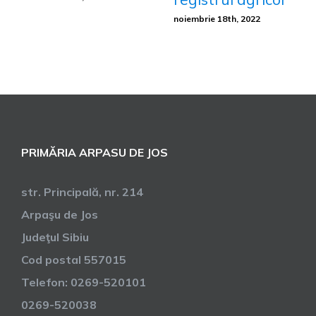
noiembrie 18th, 2022
PRIMĂRIA ARPASU DE JOS
str. Principală, nr. 214
Arpaşu de Jos
Judeţul Sibiu
Cod postal 557015
Telefon: 0269-520101
0269-520038