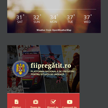
31
32
34
37
37
°
°
°
°
°
SAT
SUN
MON
TUE
WED
Weather from OpenWeatherMap