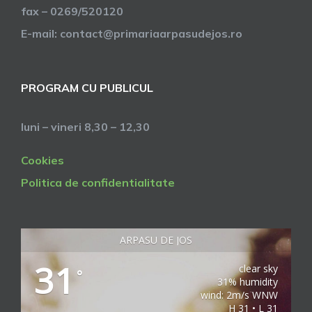
fax – 0269/520120
E-mail: contact@primariaarpasudejos.ro
PROGRAM CU PUBLICUL
luni – vineri 8,30 – 12,30
Cookies
Politica de confidentialitate
ARPASU DE JOS
31
clear sky
°
31% humidity
wind: 2m/s WNW
H 31 • L 31