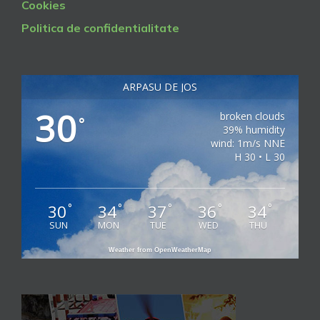
Cookies
Politica de confidentialitate
ARPASU DE JOS
30
broken clouds
°
39% humidity
wind: 1m/s NNE
H 30 • L 30
30
34
37
36
34
°
°
°
°
°
SUN
MON
TUE
WED
THU
Weather from OpenWeatherMap