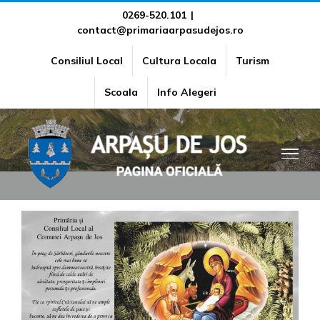
Skip
0269-520.101
|
contact@primariaarpasudejos.ro
to
content
Consiliul Local
Cultura Locala
Turism
SARBATORI FERICITE !
Scoala
Info Alegeri