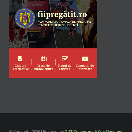
© Copyright
2026 | Powered by
TNT Computers
&
City Manager
|