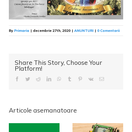
By
Primaria
|
decembrie 27th, 2020
|
ANUNTURI
|
0 Comentarii
Share This Story, Choose Your
Platform!
Facebook
Twitter
Reddit
LinkedIn
WhatsApp
Tumblr
Pinterest
Vk
E-
mail:
Articole asemanatoare