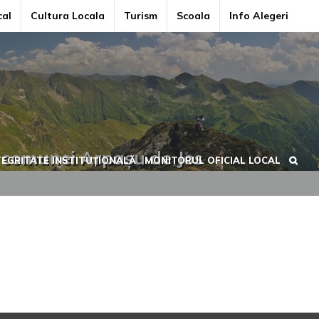
cal
Cultura Locala
Turism
Scoala
Info Alegeri
l comunei Arpașu de Jos
TEGRITATE INSTITUȚIONALĂ
MONITORUL OFICIAL LOCAL