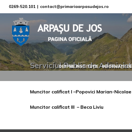
Skip
0269-520.101
|
contact@primariaarpasudejos.ro
to
content
Serviciul Public de Adminis
DESPRE INSTITUȚIE
INFORMAȚII DE
Muncitor calificat I –Popovici Marian-Nicolae
Muncitor calificat III – Beca Liviu