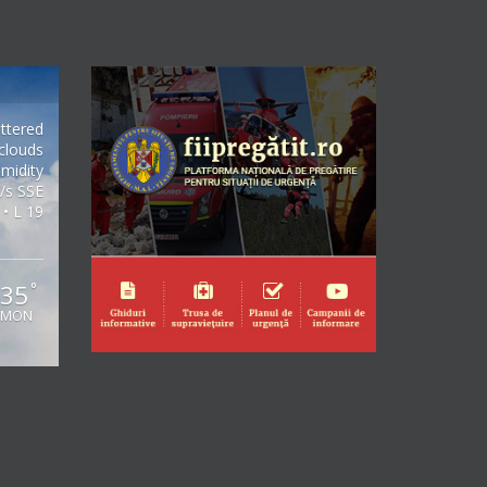
ttered
clouds
midity
/s SSE
 • L 19
35
°
MON