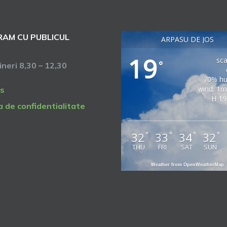
AM CU PUBLICUL
ARPASU DE JOS
19
sca
°
vineri 8,30 – 12,30
70% hu
wind: 1m
s
H 19
a de confidentialitate
32
33
34
32
°
°
°
°
THU
FRI
SAT
SUN
Weather from OpenWeatherMap