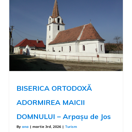
LA
ARPAȘU
DE
JOS
BISERICA ORTODOXĂ
ADORMIREA MAICII
DOMNULUI – Arpașu de Jos
By
ana
|
martie 3rd, 2026
|
Turism