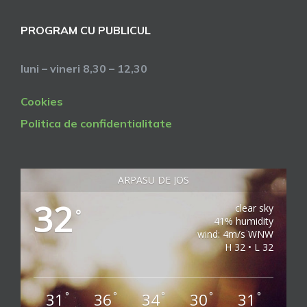
PROGRAM CU PUBLICUL
luni – vineri 8,30 – 12,30
Cookies
Politica de confidentialitate
ARPASU DE JOS
32
clear sky
°
41% humidity
wind: 4m/s WNW
H 32 • L 32
31
36
34
30
31
°
°
°
°
°