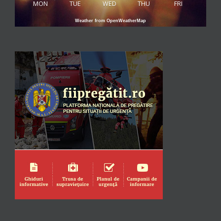
MON
TUE
WED
THU
FRI
Weather from OpenWeatherMap