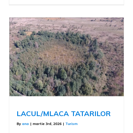
Biserica
Adormire
Maicii
Domnului
LACUL/MLACA TATARILOR
By
ana
|
martie 3rd, 2026
|
Turism