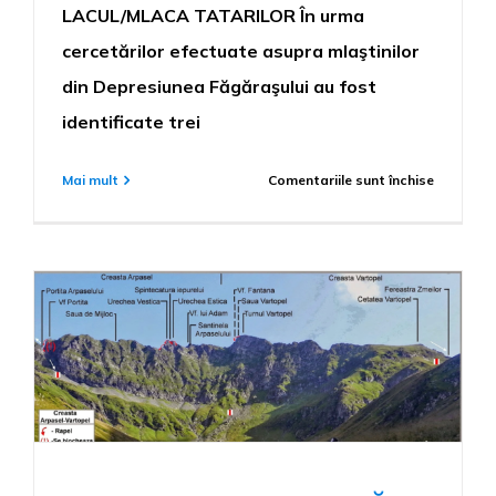
LACUL/MLACA TATARILOR În urma
cercetărilor efectuate asupra mlaştinilor
din Depresiunea Făgăraşului au fost
identificate trei
pentru
Mai mult
Comentariile sunt închise
LACUL/M
TATARIL