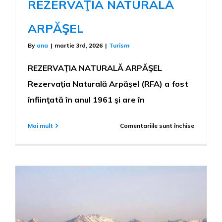
REZERVAŢIA NATURALĂ
ARPĂŞEL
By
ana
|
martie 3rd, 2026
|
Turism
REZERVAŢIA NATURALĂ ARPĂŞEL
Rezervaţia Naturală Arpăşel (RFA) a fost
înfiinţată în anul 1961 şi are în
pentru
Mai mult
Comentariile sunt închise
REZERVA
NATURA
ARPĂŞEL