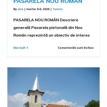
PASARELA NOU ROMÂN
By
ana
|
martie 3rd, 2026
|
Turism
PASARELA NOU ROMÂN Descriere
generală Pasarela pietonală din Nou
Român reprezintă un obiectiv de interes
pentru
Mai mult
Comentariile sunt închise
PASAREL
NOU
ROMÂN