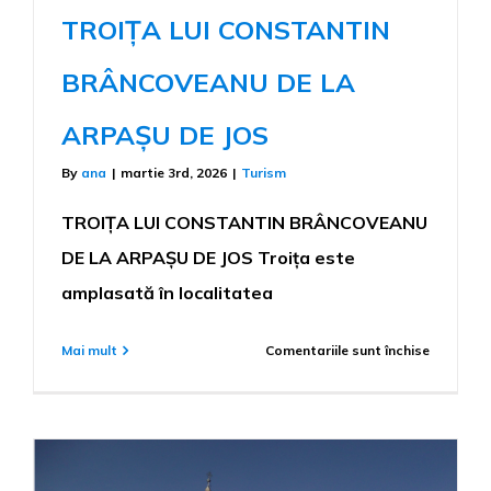
TROIȚA LUI CONSTANTIN
BRÂNCOVEANU DE LA
ARPAȘU DE JOS
By
ana
|
martie 3rd, 2026
|
Turism
TROIȚA LUI CONSTANTIN BRÂNCOVEANU
DE LA ARPAȘU DE JOS Troița este
amplasată în localitatea
pentru
Mai mult
Comentariile sunt închise
TROIȚA
LUI
CONSTA
BRÂNCO
DE