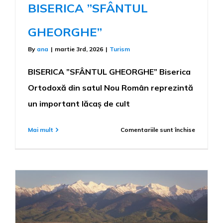
BISERICA ”SFÂNTUL
GHEORGHE”
By
ana
|
martie 3rd, 2026
|
Turism
BISERICA ”SFÂNTUL GHEORGHE” Biserica
Ortodoxă din satul Nou Român reprezintă
un important lăcaș de cult
pentru
Mai mult
Comentariile sunt închise
BISERICA
”SFÂNTU
GHEORG