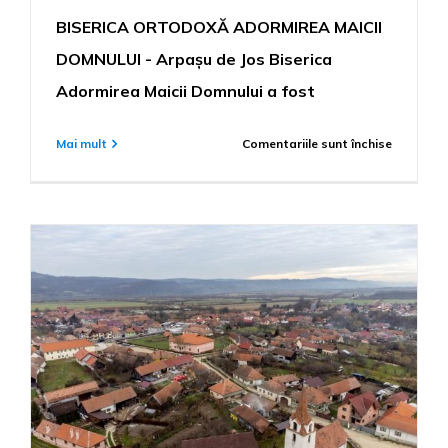
BISERICA ORTODOXĂ ADORMIREA MAICII
DOMNULUI - Arpașu de Jos Biserica
Adormirea Maicii Domnului a fost
pentru
Mai mult
Comentariile sunt închise
BISERICA
ORTODO
ADORMIR
MAICII
DOMNUL
–
Arpașu
de
Jos