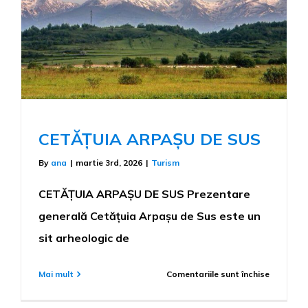
CETĂȚUIA ARPAȘU DE SUS
By
ana
|
martie 3rd, 2026
|
Turism
CETĂȚUIA ARPAȘU DE SUS Prezentare
generală Cetățuia Arpașu de Sus este un
sit arheologic de
pentru
Mai mult
Comentariile sunt închise
CETĂȚUI
ARPAȘU