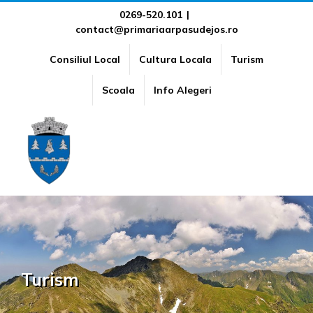
Skip
0269-520.101
|
contact@primariaarpasudejos.ro
to
content
Consiliul Local
Cultura Locala
Turism
Scoala
Info Alegeri
Turism