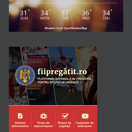
31
34
37
36
34
°
°
°
°
°
SUN
MON
TUE
WED
THU
Weather from OpenWeatherMap