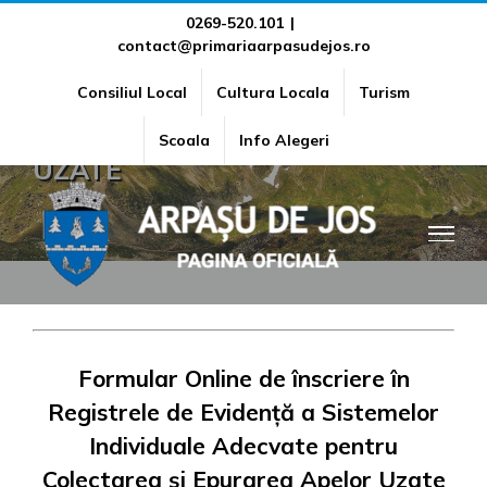
Skip
0269-520.101
|
contact@primariaarpasudejos.ro
to
SISTEME INDIVIDUALE DE
content
Consiliul Local
Cultura Locala
Turism
COLECTARE ȘI EPURARE APE
Scoala
Info Alegeri
UZATE
Formular Online de înscriere în
Registrele de Evidență a Sistemelor
Individuale Adecvate pentru
Colectarea și
Epurarea Apelor Uzate