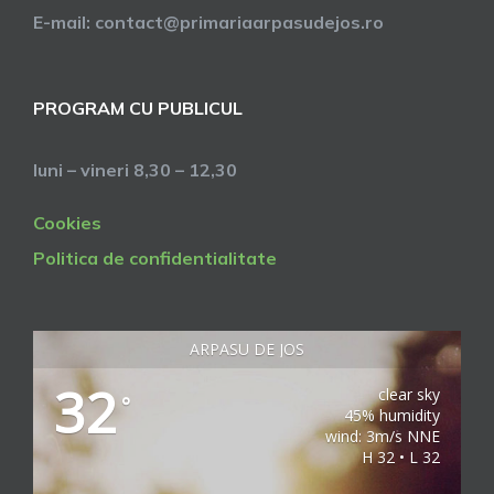
E-mail: contact@primariaarpasudejos.ro
PROGRAM CU PUBLICUL
luni – vineri 8,30 – 12,30
Cookies
Politica de confidentialitate
ARPASU DE JOS
32
clear sky
°
45% humidity
wind: 3m/s NNE
H 32 • L 32