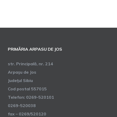
PRIMĂRIA ARPASU DE JOS
str. Principală, nr. 214
Arpaşu de Jos
Judeţul Sibiu
Cod postal 557015
Telefon: 0269-520101
0269-520038
fax – 0269/520120