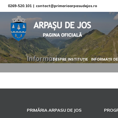
Skip
0269-520.101
|
contact@primariaarpasudejos.ro
to
content
Informari
DESPRE INSTITUȚIE
INFORMAȚII DE
PRIMĂRIA ARPASU DE JOS
PROGR