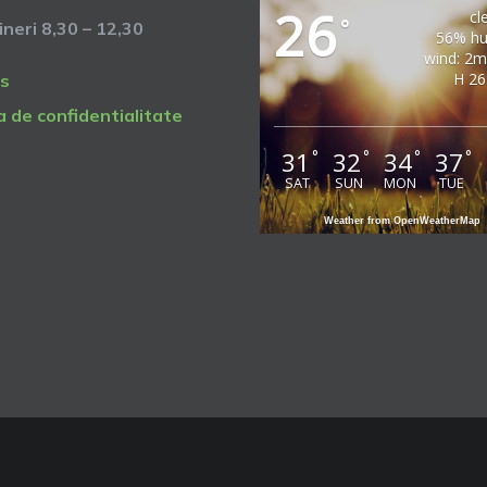
26
cl
°
vineri 8,30 – 12,30
56% hu
wind: 2
H 26
s
a de confidentialitate
31
32
34
37
°
°
°
°
SAT
SUN
MON
TUE
Weather from OpenWeatherMap