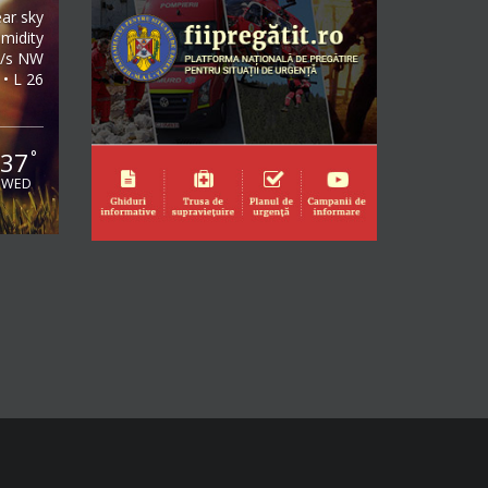
ear sky
midity
m/s NW
 • L 26
37
°
WED