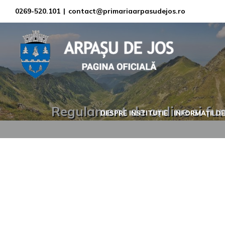
Skip
0269-520.101
|
contact@primariaarpasudejos.ro
to
content
Regulament de ordine si func
DESPRE INSTITUȚIE
INFORMAȚII DE