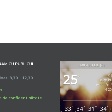
AM CU PUBLICUL
ARPASU DE JOS
25
cl
°
vineri 8,30 – 12,30
62% hu
wind: 2m
H 25
s
a de confidentialitate
33
34
31
34
°
°
°
°