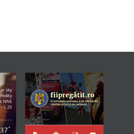
ear sky
midity
/s NNE
 • L 25
37
°