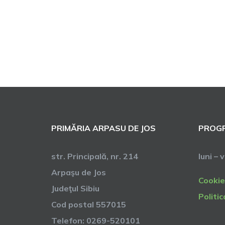
PRIMĂRIA ARPASU DE JOS
PROGR
str. Principală, nr. 214
luni – 
Arpaşu de Jos
Cookie
Judeţul Sibiu
Politic
Cod postal 557015
Telefon: 0269-520101