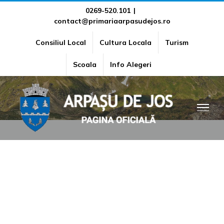
Skip
0269-520.101
|
contact@primariaarpasudejos.ro
to
content
Consiliul Local
Cultura Locala
Turism
Componența Consiliului local
Scoala
Info Alegeri