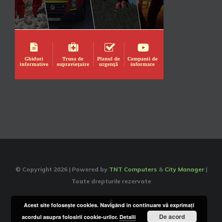
© Copyright
2026 | Powered by
TNT Computers
&
City Manager
|
Toate drepturile rezervate
Facebook
Acest site foloseşte cookies. Navigând în continuare vă exprimaţi
De acord
acordul asupra folosirii cookie-urilor.
Detalii