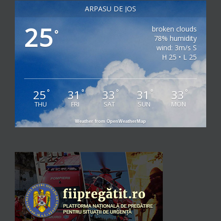
ARPASU DE JOS
25
broken clouds
°
78% humidity
wind: 3m/s S
H 25 • L 25
25
31
33
31
33
°
°
°
°
°
THU
FRI
SAT
SUN
MON
Weather from OpenWeatherMap