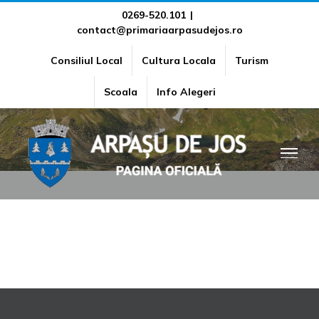
Skip
0269-520.101
|
contact@primariaarpasudejos.ro
to
content
Consiliul Local
Cultura Locala
Turism
Creare cont pentru plata online
Scoala
Info Alegeri
a taxelor – Persoana juridica