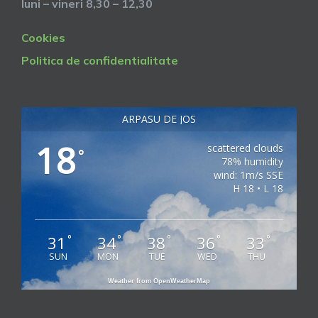
luni – vineri 8,30 – 12,30
Cookies
Politica de confidentialitate
ARPASU DE JOS
18
scattered clouds
°
78% humidity
wind: 1m/s SSE
H 18 • L 18
31
34
38
36
33
°
°
°
°
°
SUN
MON
TUE
WED
THU
Weather from OpenWeatherMap