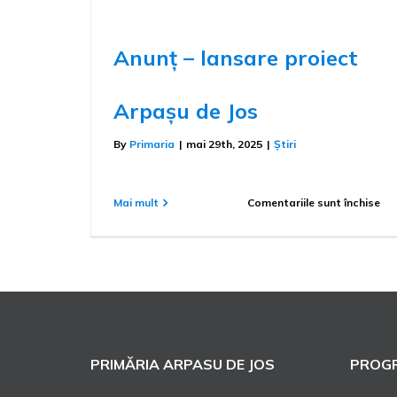
Anunț – lansare proiect
Arpașu de Jos
By
Primaria
|
mai 29th, 2025
|
Știri
pe
Mai mult
Comentariile sunt închise
An
–
lan
pro
Ar
de
Jo
PRIMĂRIA ARPASU DE JOS
PROGR