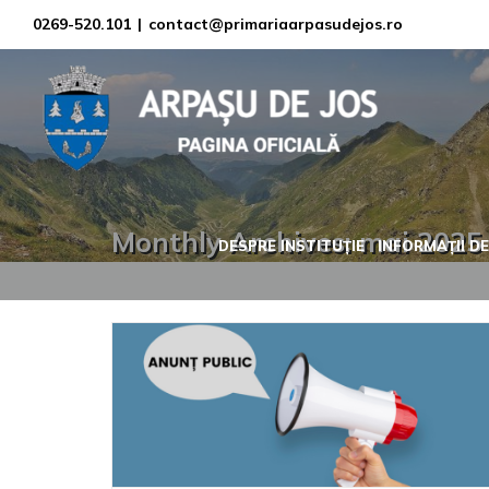
Skip
0269-520.101
|
contact@primariaarpasudejos.ro
to
content
Monthly Archives:
mai 2025
DESPRE INSTITUȚIE
INFORMAȚII DE