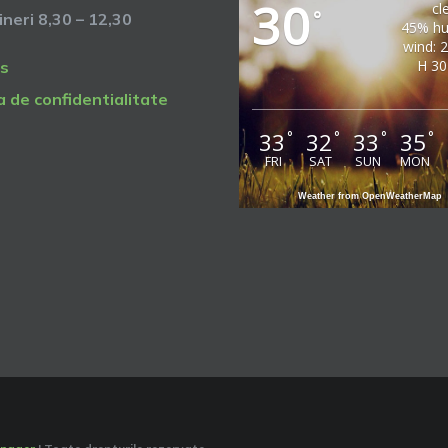
30
cl
°
vineri 8,30 – 12,30
45% hu
wind: 
H 30
s
a de confidentialitate
33
32
33
35
°
°
°
°
FRI
SAT
SUN
MON
Weather from OpenWeatherMap