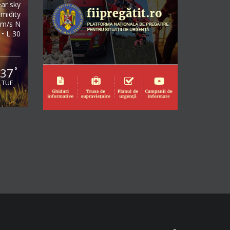
ear sky
midity
2m/s N
 • L 30
37
°
TUE