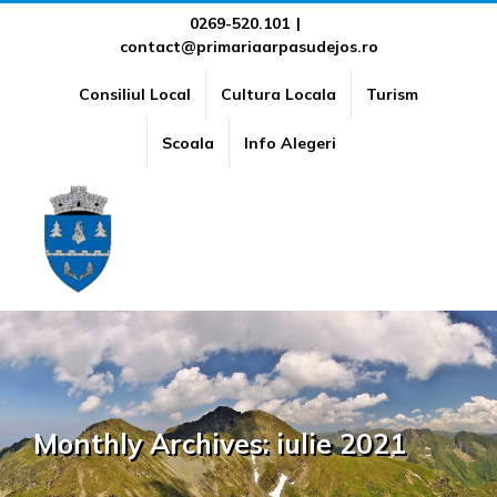
Skip
0269-520.101
|
contact@primariaarpasudejos.ro
to
content
Consiliul Local
Cultura Locala
Turism
Scoala
Info Alegeri
Monthly Archives:
iulie 2021