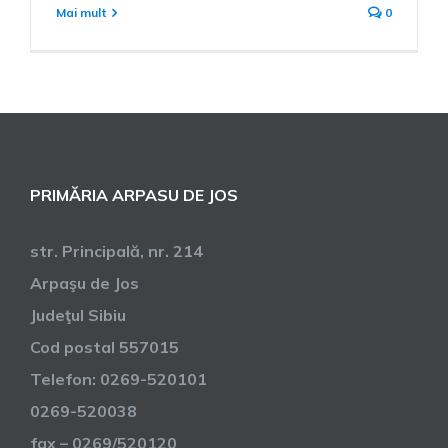
Mai mult
0
PRIMĂRIA ARPASU DE JOS
str. Principală, nr. 214
Arpaşu de Jos
Judeţul Sibiu
Cod postal 557015
Telefon: 0269-520101
0269-520038
fax – 0269/520120