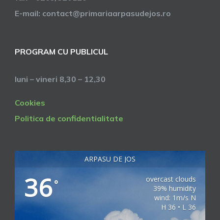
E-mail: contact@primariaarpasudejos.ro
PROGRAM CU PUBLICUL
luni – vineri 8,30 – 12,30
Cookies
Politica de confidentialitate
ARPASU DE JOS
36
overcast clouds
°
39% humidity
wind: 1m/s N
H 36 • L 36