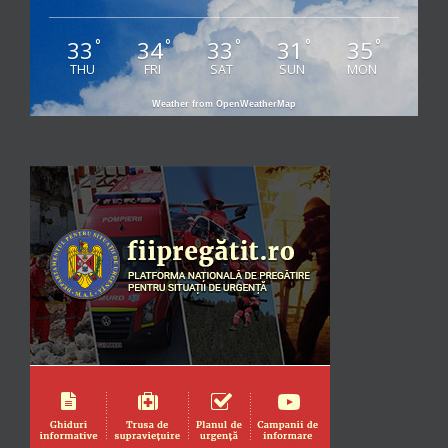
33
34
33
31
35
°
°
°
°
°
THU
FRI
SAT
SUN
MON
Weather from OpenWeatherMap