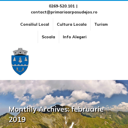
Skip
0269-520.101
|
contact@primariaarpasudejos.ro
to
content
Consiliul Local
Cultura Locala
Turism
Scoala
Info Alegeri
Monthly Archives:
februarie
2019