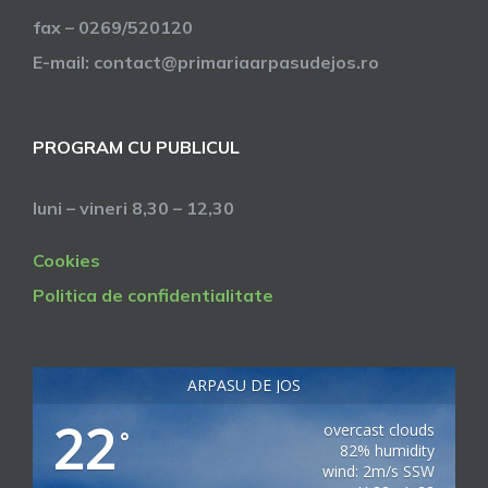
fax – 0269/520120
E-mail: contact@primariaarpasudejos.ro
PROGRAM CU PUBLICUL
luni – vineri 8,30 – 12,30
Cookies
Politica de confidentialitate
ARPASU DE JOS
22
overcast clouds
°
82% humidity
wind: 2m/s SSW