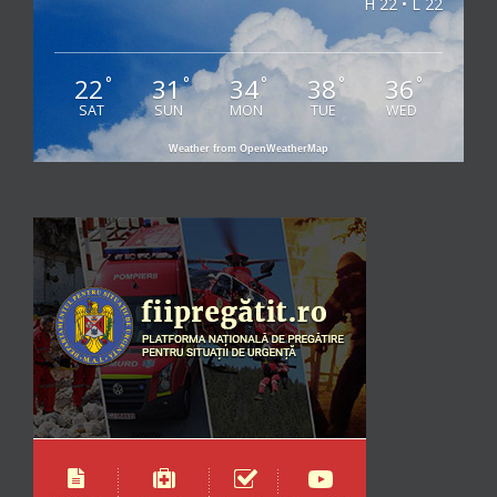
H 22 • L 22
22
31
34
38
36
°
°
°
°
°
SAT
SUN
MON
TUE
WED
Weather from OpenWeatherMap