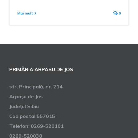
Mai mult
0
PRIMĂRIA ARPASU DE JOS
str. Principală, nr. 214
Arpaşu de Jos
Judeţul Sibiu
Cod postal 557015
Telefon: 0269-520101
0269-520038