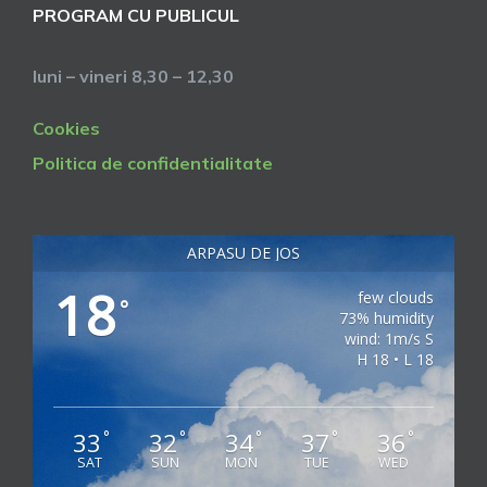
PROGRAM CU PUBLICUL
luni – vineri 8,30 – 12,30
Cookies
Politica de confidentialitate
ARPASU DE JOS
18
few clouds
°
73% humidity
wind: 1m/s S
H 18 • L 18
33
32
34
37
36
°
°
°
°
°
SAT
SUN
MON
TUE
WED