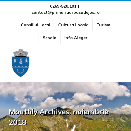
Skip
0269-520.101
|
contact@primariaarpasudejos.ro
to
content
Consiliul Local
Cultura Locala
Turism
Scoala
Info Alegeri
Monthly Archives:
noiembrie
2018